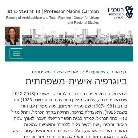
לג
לג
תוכן
ניווט
Professor Naomi Carmon | פרופ' נעמי כרמון
Faculty of Architechture and Town Planning | Center for Urban
and Regional Studies
דף הבית
>
Biograghy
>
ביוגרפיה אישית-משפחתית
ביוגרפיה אישית-משפחתית
נעמי נולדה בתל אביב כבת בכורה להוריה – אשרית (1912-2013;
שם נעוריה בנדה, עלתה מפולין כחלוצה בודדה בשנת 1933) ונתן
בן דב (1907-1981; שם נעוריו רוזנזומן, עלה מפולין עם הוריו
בשנת 1925). היא גדלה בחיפה, תחילה בהדר הכרמל, והחל מגיל
10 – בהר הכרמל. למדה בבית הספר הריאלי העברי לאורך שנות
היסודי והתיכון, שם רכשה כלים ללמידה והושפעה עמוקות
ממורים מעוררי השראה, כולל שמעון בר-חמא ומאיר קיסטר. היא
למדה במגמה המזרחית והעמיקה מבחירה בלימודי ערבית