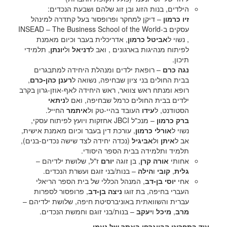
הילדים, בנות הזוג ובן זוג שלהם ושבעת הנכדים:
זיו כרמון
– דיקן למחקר ופרופסור בעל קתדרה למינהל
עסקים ב-INSEAD – The Business School of the World
, נשוי ל
אביטל כרמון
, אדריכלית בעבר וכיום מאמנת
לפיתוח מנהיגות בארגונים , ואב ל
דניאל
ול
יונתן
, תלמידי
תיכון.
נגה כרם
– רופאת ילדים ומנהלת היחידה למתבגרים
בבית החולים בני ציון שבחיפה, נשואה ל
רענן כהן-כרם
,
רופא ומנתח ראש צוואר, ראש היחידה לאף-אוזן-גרון בקרב
ילדים בבית החולים כרמל שבחיפה, ואם ל
ניתאי
הסטודנט, ל
עידו
העובד בהיי-טק ול
איתמר
החייל.
ברק כרמון
– מנכ"ל JBCI אחזקות ויועץ לפיתוח עסקי,
נשוי ל
אורלי כרמון
, עורכת דין בעבר וכיום מאמנת אישית,
אב ל
איתן
ול
אביגיל
(נכדה יחידה לצד שישה נכדים-בנים),
תלמיד ותלמידה בבית הספר היסודי.
אחותי
אורה קרן
, בן זוגה
יורם
ז"ל, שלושת ילדיהם –
גלית
,
קובי
ו
הילה
– בנות/בני זוגם ועשרת הנכדים.
אחי
יוסי בן-דב
, המנהל הכללי של בית הספר הריאלי
העברי בחיפה, בת זוגו
ניצה בן-דב
, פרופסור לספרות
עברית והשוואתית באוניברסיטת חיפה, שלושת ילדיהם –
מרב
,
מיכל
ו
יעקב
– בנות/בני זוגם וחמשת הנכדים.
עוד בתפריט הביוגרפי באתר של נעמי