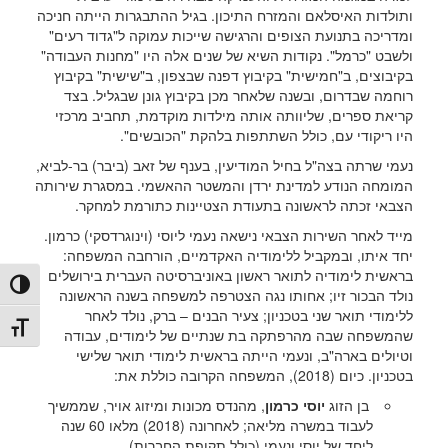
ותולדות האיסלאם והמזרח התיכון. בגיל ההתבגרות הייתה חניכה
ומדריכה בתנועת הצופים והרגישה שייכות עמוקה ל"גדוד רעים"
ולשבט "כרמל". נקודות השיא של שנים אלה היו "מחנות העבודה"
בקיבוצים, ב"חמישית" בקיבוץ דפנה שבצפון, ב"שישית" בקיבוץ
רוחמה שבדרום, ובשנה שלאחר מכן בקיבוץ גונן שבגליל. בצד
קריאת ספרים, שליוותה אותה מילדות מוקדמת, תחביב מרכזי
היו ריקודי עם, כולל השתתפות בלהקת "הכובשים".
נעמי שרתה בצה"ל בחיל המודיעין, בענף של זאב (ביבר) בר-לביא,
המומחה הנודע למדינת ירדן והמשטר ההאשמי. במסגרת שירותה
הצבאי זכתה לראשונה בתעודת הצטיינות כתורמת למחקר.
מייד לאחר השירות הצבאי נישאה נעמי ליוסי (וינוגרדסקי) כרמון.
יחד איתו, ובמקביל ללימודיה האקדמיים, הורחבה המשפחה:
בראשית לימודיה לתואר ראשון באוניברסיטה העברית בירושלים
הפעל/כ
נולד הבכור זיו; אחותו נגה הצטרפה למשפחה בשנה הראשונה
ללימודי תואר שני בטכניון; צעיר הבנים – ברק, נולד לאחר
מתג גו
שהמשפחה שבה מהרפתקה בת שנתיים של לימודים, עבודה
וטיולים בארה"ב, ונעמי הייתה בראשית לימודי תואר שלישי
בטכניון. כיום (2018), המשפחה הקרובה כוללת את:
בן הזוג
יוסי כרמון
, מהנדס מכונות ומיזוג אויר, שממשיך
לעבוד במשרה מליאה; לאחרונה (2018) מלאו 60 שנה
ליחד של יוסי ונעמי (כולל תקופת החברות)