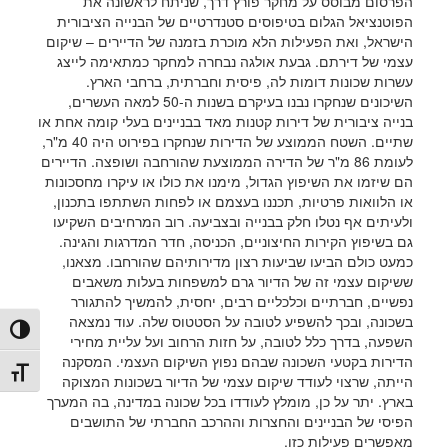
הפרסום מבוסס על מחקר פורץ דרך, שניתח לראשונה את
הפוטנציאל הגלום בטיפוסים סטנדרטיים של הבנייה הציבורית
הישראל, ואת הפעילות הלא מוכרת בזמנה של הדיירים – שיקום
עצמי של דירתם. גבעת אולגה נבחרה למחקר כמתאימה לייצג
עשרות שכונות דומות לה, פיסית וחברתית, ברחבי הארץ.
השיכונים שנחקרו נבנו בעיקרם בשנות ה-50 למאה העשרים,
בנייה ציבורית של דירות קטנות מאד בבניינים בעלי קומה אחת או
שתיים. השטח הממוצע של הדירות שנחקרו בפירוט היה 40 מ"ר,
לעומת 86 מ"ר של הדירה הממוצעת שהורחבה ושופצה. הדיירים
הם שיזמו את השיפוץ הגדול, מימנו את כולו או עיקרו מחסכונות
או הלוואות פרטיות, תכננו בעצמם או לפחות השתתפו בתכנון,
ולעיתים אף נטלו חלק בבנייה ובצביעה. רוב המרחיבים השקיעו
גם בשיפוץ הקירות החיצוניים, הכניסה, חדר המדרגות והגינה.
כמעט כולם הביעו שביעות רצון מדירותיהם שהורחבו. מצאנו,
ששיקום עצמי זה של הדיור גרם למשפחות בעלות משאבים
נפשיים, חברתיים וכלכליים רבים, יחסית, להמשיך להתגורר
בשכונה, ובכך להשפיע לטובה על הסטטוס שלה. עוד נמצאה
הפעל/כ
השפעה, בדרך כלל לטובה, על חזות הרחוב ועל עליית מחירי
הדירות בקטעי השכונה שבהם נפוץ השיקום העצמי. המסקנה
מתג גו
הייתה, שרצוי לעודד שיקום עצמי של הדיור בשכונות המצוקה
בארץ. יתר על כן, מומלץ לעודדו בכל שכונה במדינה, בה המערך
הפיסי של הבניינים והחצרות וההרכב החברתי של התושבים
מאפשרים פעילות כזו.