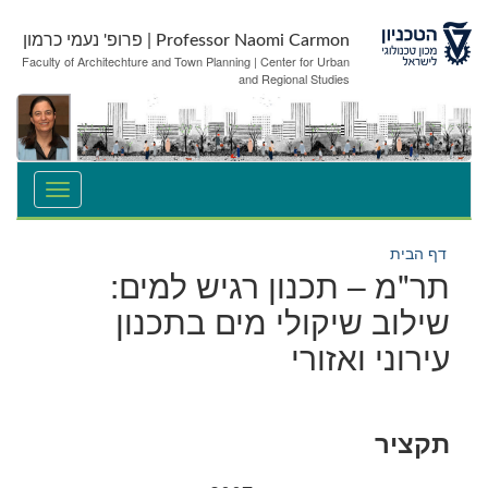
לג
לג
תוכן
ניווט
Professor Naomi Carmon | פרופ' נעמי כרמון
Faculty of Architechture and Town Planning | Center for Urban
and Regional Studies
דף הבית
תר"מ – תכנון רגיש למים:
שילוב שיקולי מים בתכנון
עירוני ואזורי
תקציר