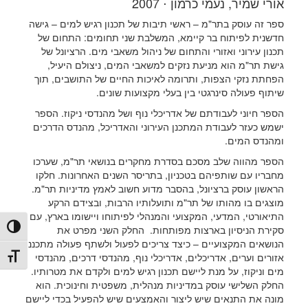
אורי שמיר, נעמי כרמון ⋅ 2007
ספר זה עוסק בתר"מ – ראשי תיבות של תכנון רגיש למים – גישה
חדשנית לפיתוח בר קיימא, המשלבת שני תחומים: התחום של
תכנון עירוני ואזורי והתחום של ניהול משאבי מים. הרציונל של
גישת תר"מ הוא מניעת נזקים למשאבי המים, ניצולם היעיל,
הפחתת נזקי הצפות, ותרומה לאיכות החיים של התושבים, תוך
שיתוף פעולה סינרגטי בין בעלי מקצועות שונים.
הספר חיוני לעבודתם של אדריכלי נוף ושל מהנדסי ניקוז. הספר
ישמש כעזר לעבודת המתכנן העירוני והאדריכל, מהנדס הדרכים
ומהנדס המים.
הספר מהווה שלב מסכם בסדרת מחקרים בנושאי תר"מ, שערכו
מחבריו עם שותפיהם בטכניון, בתריסר השנים האחרונות. חלקו
הראשון עוסק ברציונל, בהסבר מדוע חשוב לאמץ מדיניות תר"מ.
מוצגים בו מהותו של תר"מ ותועלותיו הרבות, ובצידם הרקע
התיאורטי, המדעי, המקצועי והמנהלי לפיתוחו ויישומו בארץ, עם
הפעל/כ
סקירת הניסיון בארצות מפותחות. החלק השני מפרט את
הנושאים המקצועיים – כיצד צריכים לפעול ולשתף פעולה מתכנני
אזורים וערים, אדריכלים, אדריכלי נוף, מהנדסי דרכים, מהנדסי
מתג גו
מים וניקוז, על מנת ליישם תכנון רגיש למים ולקדם את מטרותיו.
החלק השלישי עוסק במדיניות מנהלית, משפטית וחינוכית. הוא
מונה את התנאים שיש ליצור והאמצעים שיש להפעיל בכדי ליישם