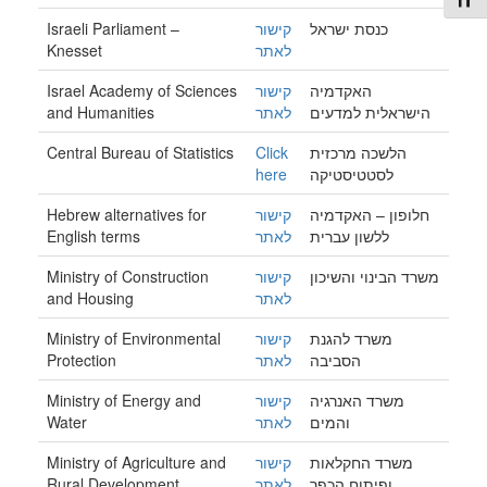
Toggl
Israeli Parliament –
קישור
כנסת ישראל
Knesset
לאתר
Israel Academy of Sciences
קישור
האקדמיה
and Humanities
לאתר
הישראלית למדעים
Central Bureau of Statistics
Click
הלשכה מרכזית
here
לסטטיסטיקה
Hebrew alternatives for
קישור
חלופון – האקדמיה
English terms
לאתר
ללשון עברית
Ministry of Construction
קישור
משרד הבינוי והשיכון
and Housing
לאתר
Ministry of Environmental
קישור
משרד להגנת
Protection
לאתר
הסביבה
Ministry of Energy and
קישור
משרד האנרגיה
Water
לאתר
והמים
Ministry of Agriculture and
קישור
משרד החקלאות
Rural Development
לאתר
ופיתוח הכפר