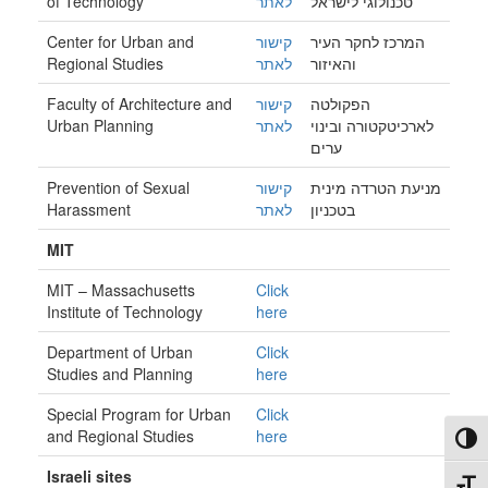
of Technology
לאתר
טכנולוגי לישראל
Center for Urban and
קישור
המרכז לחקר העיר
Regional Studies
לאתר
והאיזור
Faculty of Architecture and
קישור
הפקולטה
Urban Planning
לאתר
לארכיטקטורה ובינוי
ערים
Prevention of Sexual
קישור
מניעת הטרדה מינית
Harassment
לאתר
בטכניון
MIT
MIT – Massachusetts
Click
Institute of Technology
here
Department of Urban
Click
Studies and Planning
here
Special Program for Urban
Click
and Regional Studies
here
Toggl
Israeli sites