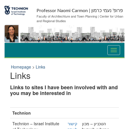
Skip
Skip
to
to
Professor Naomi Carmon | פרופ’ נעמי כרמון
Content
navigation
Faculty of Architechture and Town Planning | Center for Urban
and Regional Studies
Homepage
>
Links
Links
Links to sites I have been involved with and
you may be interested in
Technion
Technion – Israel Institute
קישור
הטכניון – מכון